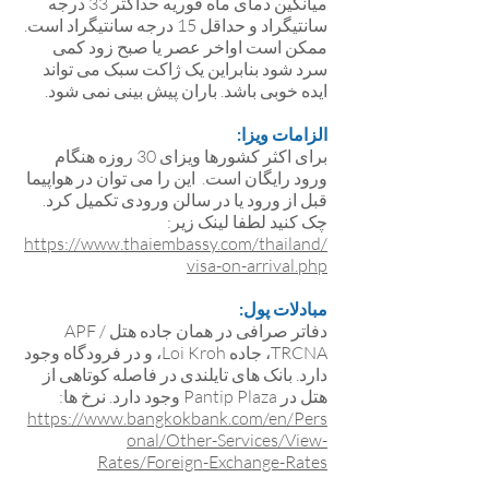
میانگین دمای ماه فوریه حداکثر 33 درجه
سانتیگراد و حداقل 15 درجه سانتیگراد است.
ممکن است اواخر عصر یا صبح زود کمی
سرد شود بنابراین یک ژاکت سبک می تواند
ایده خوبی باشد. باران پیش بینی نمی شود.
الزامات ویزا:
برای اکثر کشورها ویزای 30 روزه هنگام
ورود رایگان است. این را می توان در هواپیما
قبل از ورود یا در سالن ورودی تکمیل کرد.
چک کنید لطفا لینک زیر:
https://www.thaiembassy.com/thailand/
visa-on-arrival.php
مبادلات پول:
دفاتر صرافی در همان جاده هتل APF /
TRCNA، جاده Loi Kroh، و در فرودگاه وجود
دارد. بانک های تایلندی در فاصله کوتاهی از
هتل در Pantip Plaza وجود دارد. نرخ ها:
https://www.bangkokbank.com/en/Pers
onal/Other-Services/View-
Rates/Foreign-Exchange-Rates