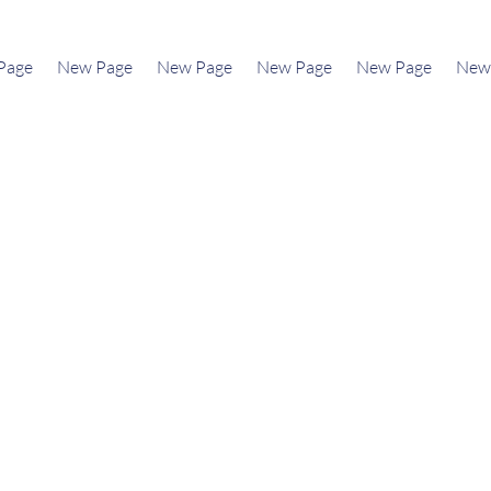
Page
New Page
New Page
New Page
New Page
New